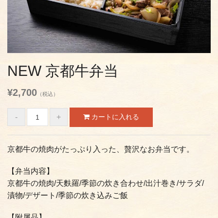
NEW 京都牛弁当
¥2,700
（税込）
京都牛の焼肉がたっぷり入った、贅沢なお弁当です。
【弁当内容】
京都牛の焼肉/天麩羅/季節の炊き合わせ/出汁巻き/サラダ/
漬物/デザート/季節の炊き込みご飯
【附属品】